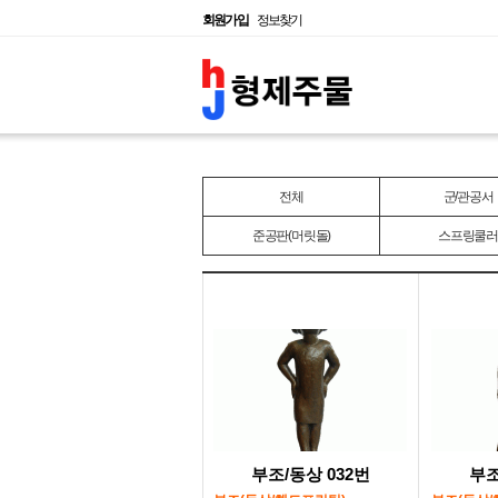
회원가입
정보찾기
전체
군/관공서
준공판(머릿돌)
스프링쿨러
부조/동상 032번
부조