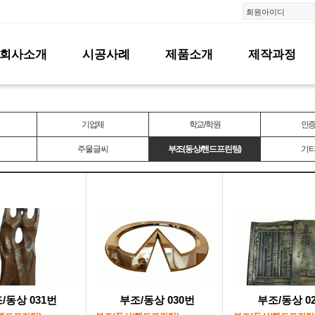
회원아이디
회사소개
시공사례
제품소개
제작과정
기업체
학교/학원
인증
주물글씨
부조(동상/핸드프린팅)
기
/동상 031번
부조/동상 030번
부조/동상 0